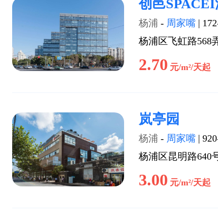
创邑SPACE
杨浦
-
周家嘴
|
172
杨浦区飞虹路568
2.70
元/m²/天起
岚亭园
杨浦
-
周家嘴
|
920
杨浦区昆明路640
3.00
元/m²/天起