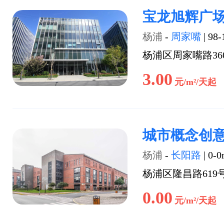
宝龙旭辉广
杨浦
-
周家嘴
|
98-
杨浦区周家嘴路36
3.00
元/m²/天起
城市概念创
杨浦
-
长阳路
|
0-0
杨浦区隆昌路619
0.00
元/m²/天起