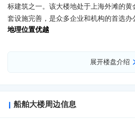
标建筑之一。该大楼地处于上海外滩的黄
套设施完善，是众多企业和机构的首选办
地理位置优越
上海船舶大楼位于上海市杨浦周家嘴路3251
优越。周边有多条地铁线路和公交线路，
展开楼盘介绍
十分便利。同时，大楼附近还有多个停车
停车条件。
建筑设计独特
上海船舶大楼的建筑设计独特，外观呈现
船舶大楼周边信息
感。大楼共有19层，高度达到了108米
筑。大楼内部采用了先进的建筑技术和设
公环境。