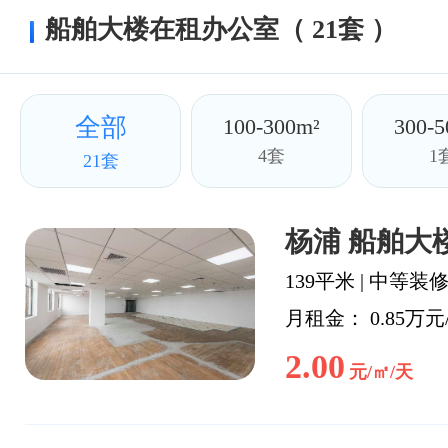
船舶大楼在租办公室（ 21套 ）
全部
100-300m²
300-5
4套
1
21套
杨浦 船舶大楼
139平米
|
中等装
月租金： 0.85万元
2.00
元/㎡/天