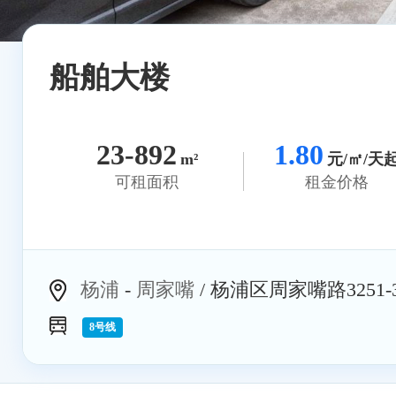
船舶大楼
23-892
1.80
m²
元/㎡/天
可租面积
租金价格
杨浦
-
周家嘴
/ 杨浦区周家嘴路3251-
8号线