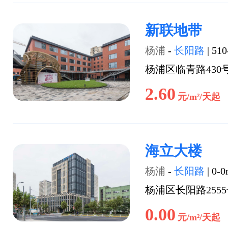
新联地带
杨浦
-
长阳路
|
510
杨浦区临青路430
2.60
元/m²/天起
海立大楼
杨浦
-
长阳路
|
0-0
杨浦区长阳路255
0.00
元/m²/天起