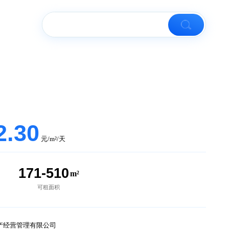
楼市资讯
鑫商务楼
2.00-2.30
元/m²/天
4
171-510
个
m²
在租房源
可租面积