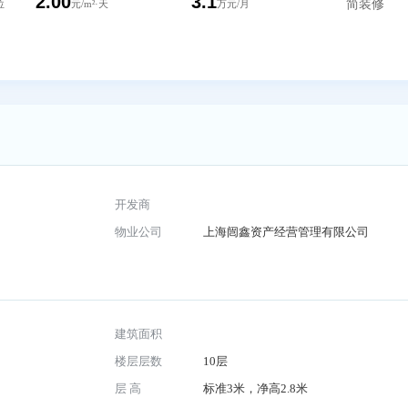
2.10
2.15
纳36个工位
元/m²·天
万元/月
2.00
3.1
纳50个工位
元/m²·天
万元/月
开发商
25号
物业公司
上海闿鑫资产经营管理