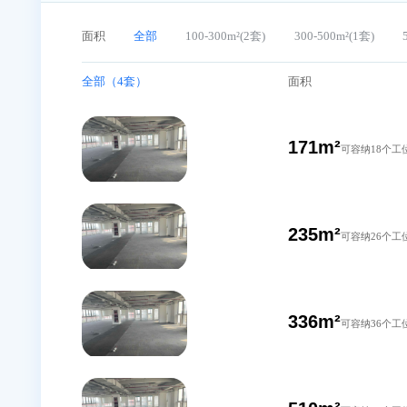
闿鑫商务楼在租办公室
面积
全部
100-300m²(2套)
300-500m²(1
全部（4套）
面积
171m²
可容
235m²
可容