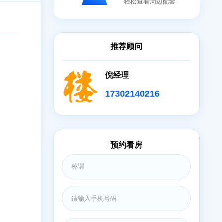
地图
轻松查看
装修
推荐顾问
倪经理
简装修
173021402
简装修
预约看房