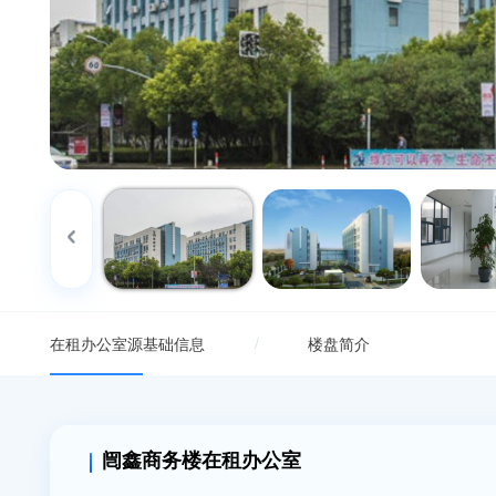
{/if}
/
在租办公室源
基础信息
楼盘简介