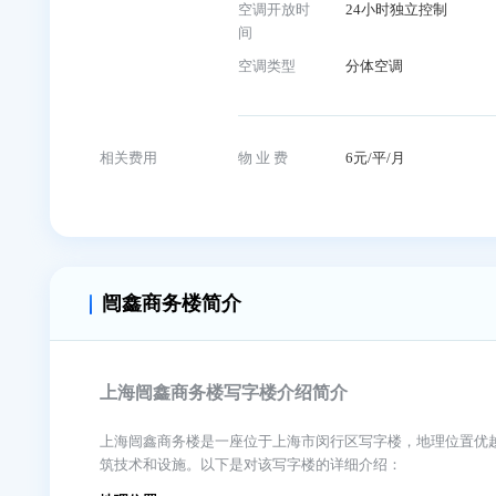
入驻企业
建筑信息
竣工时间
2008年
电梯数量
客梯3部,货梯1
空调费
计电费
空调开放时
24小时独立控
间
空调类型
分体空调
相关费用
物 业 费
6元/平/月