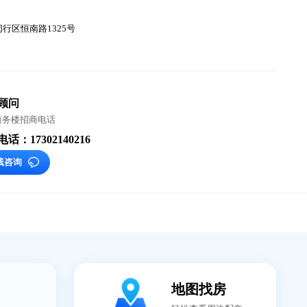
司
上海闿鑫资产经营管理有限公司
费
6元/平/月
-
址
闵行
浦江
/ 闵行区恒南路1325号
铁
8号线
选址顾问
闿鑫商务楼招商电话
咨询电话：17302140216
在线咨询