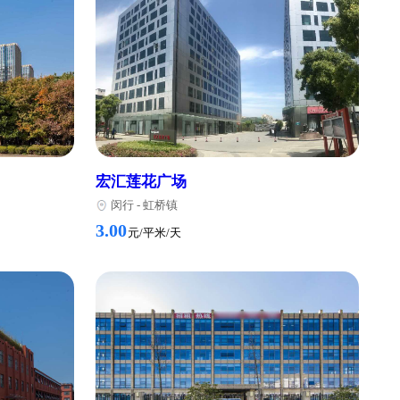
心
龙湖虹桥天街
闵行
-
虹桥镇
1.80
元/平米/天