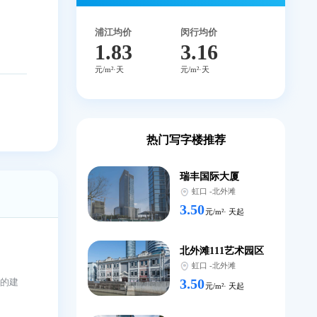
17302140
全国免费咨询
2.15
本楼盘
平均租金
元/m²·天
浦江均价
闵行均价
1.83
3.1
元/m²·天
元/m²·天
热门写字楼推