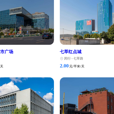
龙之梦（闵行）
中庚环球创意中
行
-
莘庄
闵行
-
南方商城
3.00
元/平米/天
元/平米/天