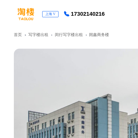
17302140216
上海
V
首页
写字楼出租
闵行写字楼出租
闿鑫商务楼