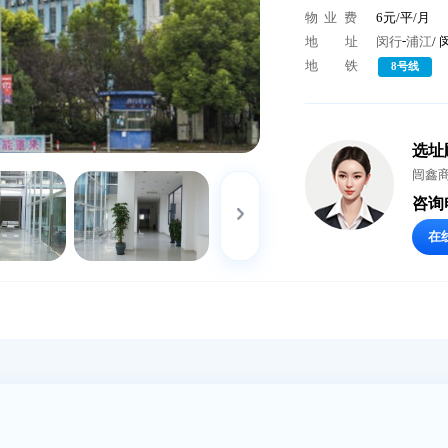
物业公
物 业 
地
地