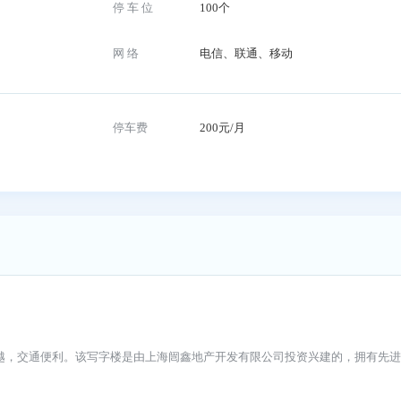
建筑面积
部
楼层层数
10层
层 高
标准3米，净高2.8米
制
停 车 位
100个
网 络
电信、联通、移动
停车费
200元/月