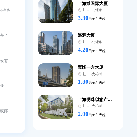
瑞丰国
虹口
-
3.50
元/
北外滩1
虹口
-
3.50
兴建的，拥有先进的建
元/
上海滩
通十分便利。附近还有多
虹口
-
3.30
元/
逐源大
稳定性。楼内还配备了
虹口
-
4.20
元/