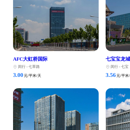
绿地蓝海
凯德
闵行
-
莘庄
闵
3.04
3.85
元/平米/天