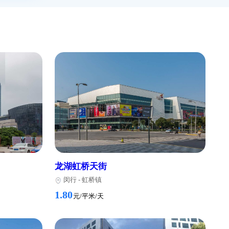
具和设备。楼内还设有
宝隆一
虹口
-
1.80
元/
理各种金融和邮寄业
虹口
-
的客户可通过电话或邮
2.00
元/