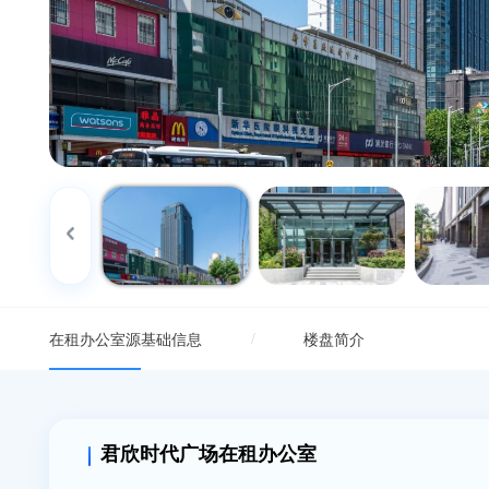
{/if}
/
在租办公室源
基础信息
楼盘简介