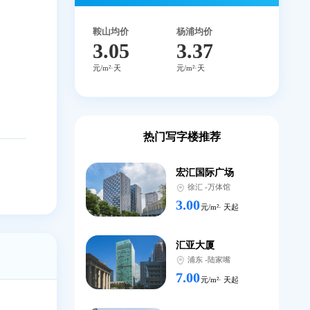
17302140
全国免费咨询
4.48
本楼盘
平均租金
元/m²·天
鞍山均价
杨浦均价
3.05
3.3
元/m²·天
元/m²·天
热门写字楼推