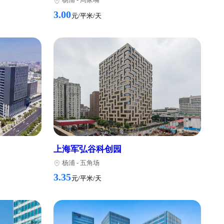
宝龙旭辉广场（环创中心
杨浦
-
周家嘴
3.00
元/平米/天