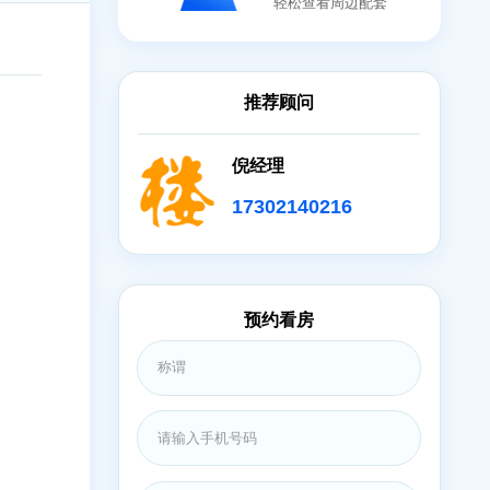
地图
轻松查看
装修
推荐顾问
倪经理
简装修
173021402
简装修
预约看房