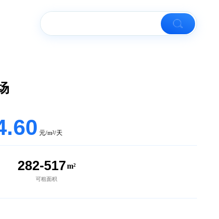
楼市资讯
欣时代广场
4.30-4.60
元/m²/天
5
282-517
个
m²
在租房源
可租面积