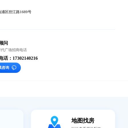
司
费
30元/㎡/月
-
址
杨浦
鞍山
/ 杨浦区控江路1689号
铁
8号线
选址顾问
君欣时代广场招商电话
咨询电话：17302140216
在线咨询