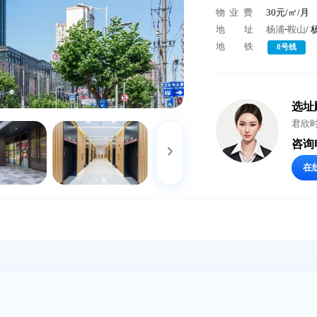
物业公
物 业 
地
地