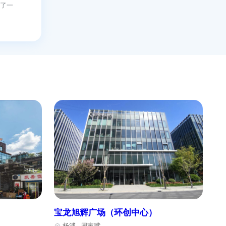
一种明亮通透的感觉。
E仓创意
普陀
-
4.07
元/
电脑、打印机、复印机
安联大
杨浦
-
0.00
选择。此外，广场附近
元/
创新力。广场成为了一