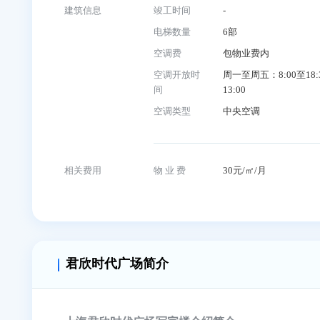
基础信息
大厦名称
君欣时代广场
大厦地址
杨浦区控江路16
入驻企业
-
建筑信息
竣工时间
-
电梯数量
6部
空调费
包物业费内
空调开放时
周一至周五：8:0
间
13:00
空调类型
中央空调