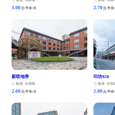
同区域写字楼推荐
众和金融大厦
创邑
杨浦
-
周家嘴
杨
3.00
2.70
元/平米/天