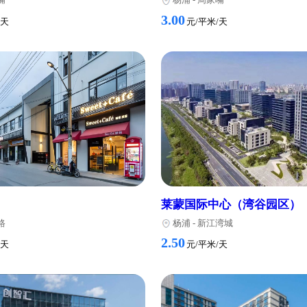
SPACEI海上海
岚亭园
浦
-
周家嘴
杨浦
-
周家嘴
3.00
元/平米/天
元/平米/天