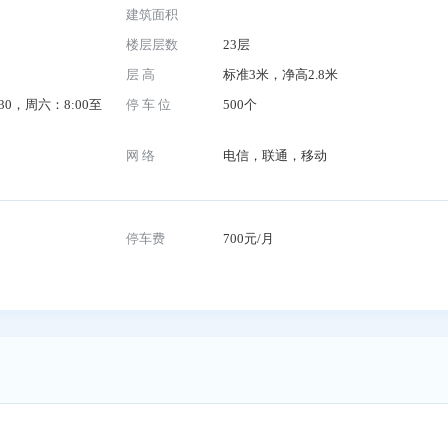
开发商
89号
物业公司
建筑面积
楼层层数
23层
层 高
标准3米，净高2.8米
0至18:30，周六：8:00至
停 车 位
500个
网 络
电信，联通，移动