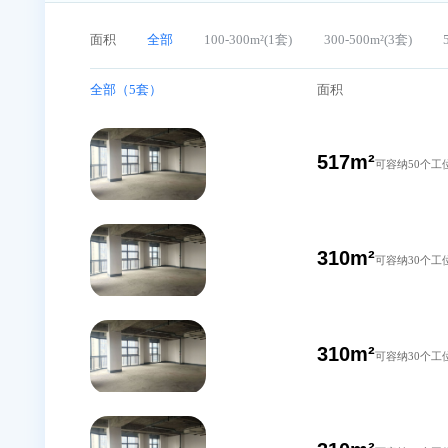
君欣时代广场在租办公室
面积
全部
100-300m²(1套)
300-500m²(3
全部（5套）
面积
517m²
可容
310m²
可容