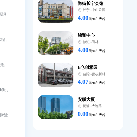
宏汇国
徐汇
-
3.00
元/
汇亚大
浦东
-
7.00
元/
尚街长
长宁
-
一，君欣时代广场吸引
4.00
元/
锦和中
场只需20分钟车程，
徐汇
-
4.00
元/