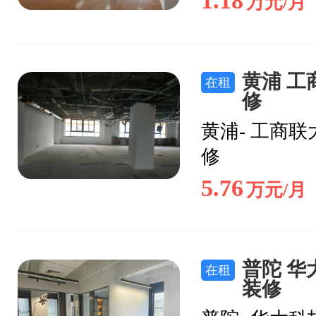
1.18
万元/月
黄浦 工
在租
修
黄浦- 工商联
修
5.76
万元/月
普陀 华大
在租
装修