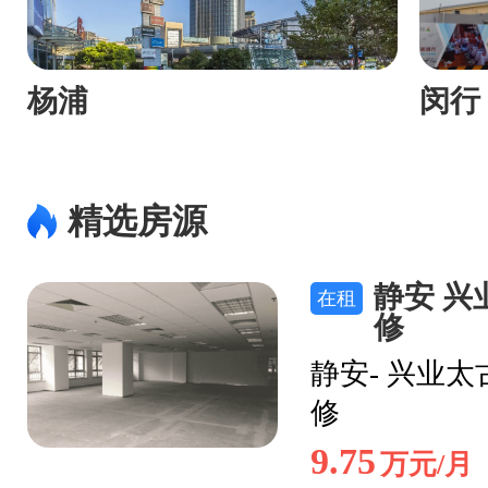
杨浦
闵行
精选房源
静安 兴
在租
修
静安- 兴业太
修
9.75
万元/月