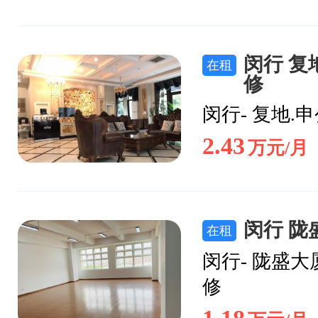
闵行 复地
在租
修
闵行- 复地.
2.43
万元/月
闵行 陇
在租
闵行- 陇盛大
修