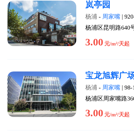
岚亭园
杨浦
-
周家嘴
|
920
杨浦区昆明路640
3.00
元/m²/天起
宝龙旭辉广
杨浦
-
周家嘴
|
98-
杨浦区周家嘴路36
3.00
元/m²/天起