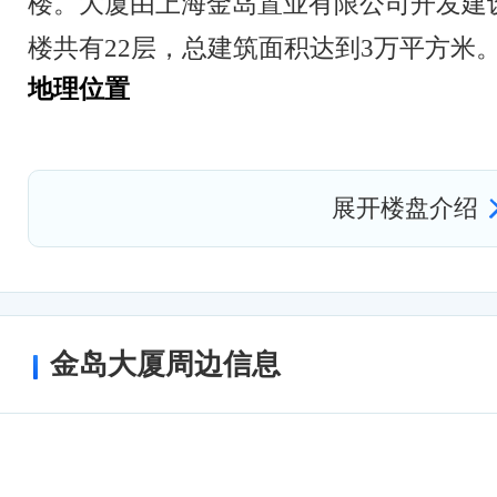
楼。大厦由上海金岛置业有限公司开发建设
楼共有22层，总建筑面积达到3万平方米
地理位置
上海金岛大厦地理位置优越，紧邻杨浦区
边有多条公交线路经过，方便员工的出行
展开楼盘介绍
线五角场站仅500米，步行即可到达。
建筑设计
上海金岛大厦以现代化的设计理念和独特
注。大厦外立面采用了玻璃幕墙设计，整
金岛大厦周边信息
格。内部空间布局合理，楼层高度适中，
境。
配套设施