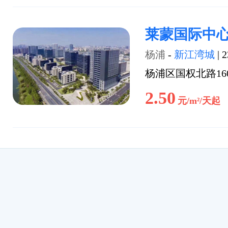
莱蒙国际中
杨浦
-
新江湾城
|
2
杨浦区国权北路16
2.50
元/m²/天起