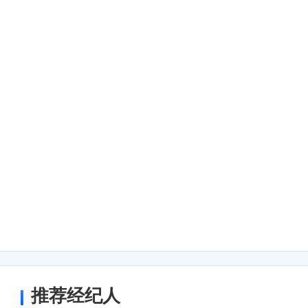
上海金岛大厦拥有完善的配套设施，为租
大厦内设有多个电梯，保证了员工的出行
中央空调系统、消防系统、安全监控系统
和安全。
租赁信息
上海金岛大厦提供多种规格的写字楼空间
需求。租户可以根据自身情况选择合适的
理，具有很高的性价比。
周边环境
上海金岛大厦周边环境优美，有多个公园
和锻炼的场所。附近有多家餐饮店和商场
推荐经纪人
此外，大厦附近还有多家银行和酒店，为