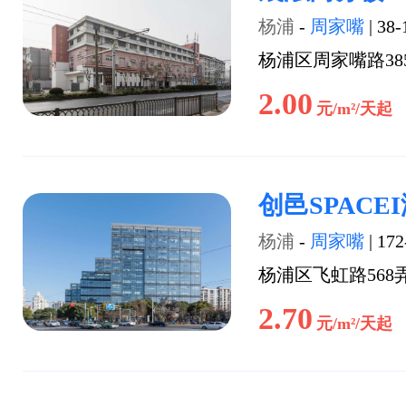
杨浦
-
周家嘴
|
38-
杨浦区周家嘴路38
2.00
元/m²/天起
创邑SPACE
杨浦
-
周家嘴
|
172
杨浦区飞虹路568
2.70
元/m²/天起