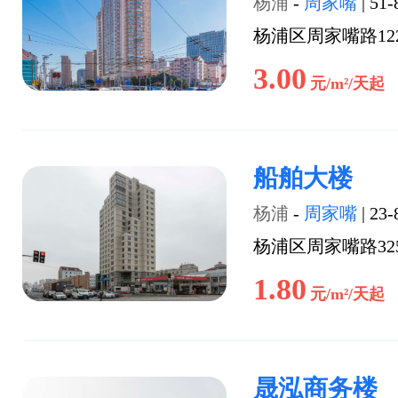
杨浦
-
周家嘴
|
51-
杨浦区周家嘴路12
3.00
元/m²/天起
船舶大楼
杨浦
-
周家嘴
|
23-
杨浦区周家嘴路3251
1.80
元/m²/天起
晟泓商务楼