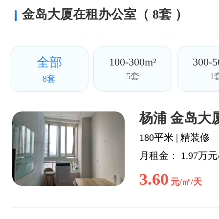
金岛大厦在租办公室（ 8套 ）
全部
100-300m²
300-5
5套
1
8套
杨浦 金岛大厦
180平米
|
精装修
月租金： 1.97万元
3.60
元/㎡/天