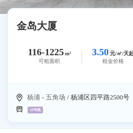
金岛大厦
116-1225
3.50
m²
元/㎡/天
可租面积
租金价格
杨浦
-
五角场
/ 杨浦区四平路2500号
10号线