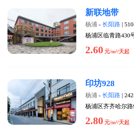
新联地带
杨浦
-
长阳路
|
510
杨浦区临青路430
2.60
元/m²/天起
印坊928
杨浦
-
长阳路
|
242
杨浦区齐齐哈尔路9
2.80
元/m²/天起