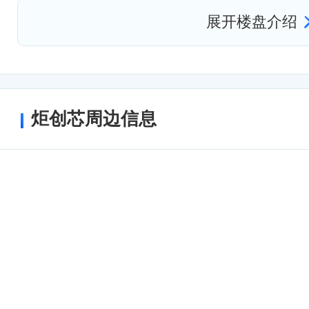
展开楼盘介绍
员工和客户的出行。
建筑特色
上海炬创芯写字楼是一座现代化的建筑，
大量玻璃幕墙，充分利用自然光线，提供
炬创芯周边信息
内部设施齐全，配备了现代化的办公设备
种办公需求。
配套设施
上海炬创芯写字楼周边配套设施齐全，有
为员工提供了丰富的就餐和购物选择。此
行、酒店和健身中心，方便员工和客户的
企业入驻