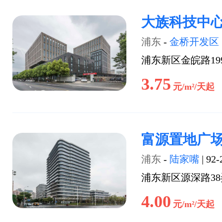
大族科技中
浦东
-
金桥开发区
浦东新区金皖路19
3.75
元/m²/天起
富源置地广
浦东
-
陆家嘴
|
92-
浦东新区源深路38
4.00
元/m²/天起