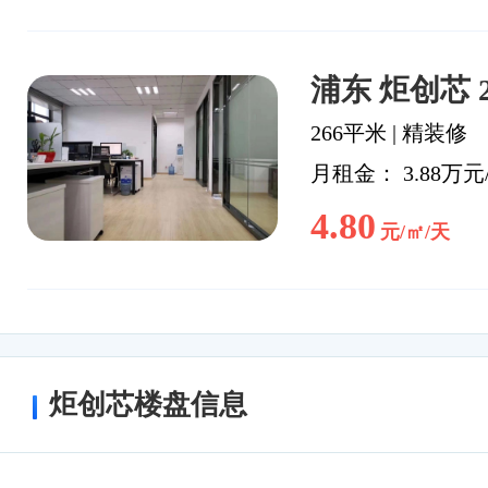
浦东 炬创芯 
266平米
|
精装修
月租金： 3.88万元
4.80
元/㎡/天
炬创芯楼盘信息