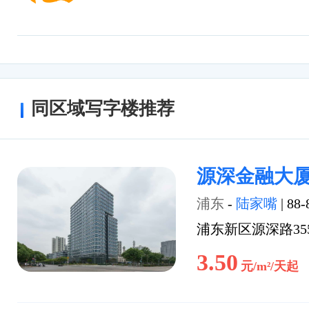
同区域写字楼推荐
源深金融大
浦东
-
陆家嘴
|
88-
浦东新区源深路35
3.50
元/m²/天起