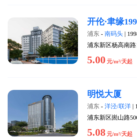
开伦·聿缘199
浦东
-
南码头
|
199
浦东新区杨高南路1
5.00
元/m²/天起
明悦大厦
浦东
-
洋泾/联洋
|
浦东新区崮山路50
5.08
元/m²/天起