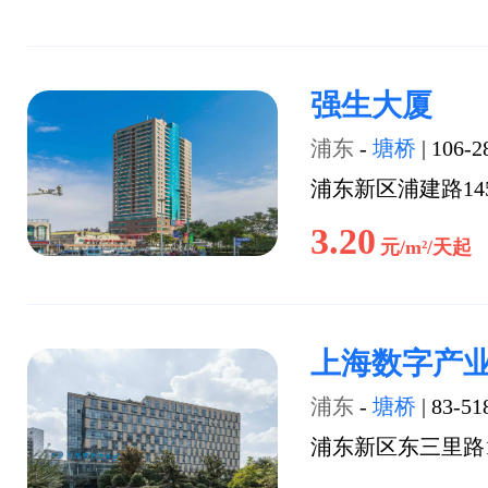
强生大厦
浦东
-
塘桥
|
106-2
浦东新区浦建路14
3.20
元/m²/天起
上海数字产
浦东
-
塘桥
|
83-51
浦东新区东三里路1