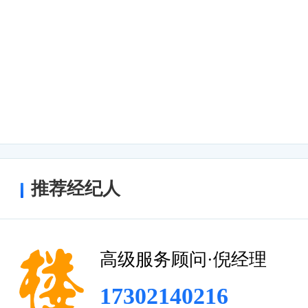
上海炬创芯写字楼吸引了众多知名企业和
了各行各业的优秀人才和创新资源，为企
机会。写字楼还定期举办各类活动和论坛
同发展。
总结
上海炬创芯写字楼是一座地理位置优越、
善的现代化写字楼。无论是办公环境还是
推荐经纪人
业和员工的各种需求。相信在上海炬创芯
能够取得更大的发展和成功。
高级服务顾问·倪经理
17302140216