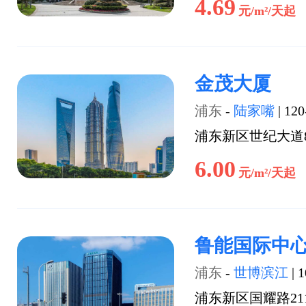
4.69
元/m²/天起
金茂大厦
浦东
-
陆家嘴
|
120
浦东新区世纪大道
6.00
元/m²/天起
鲁能国际中
浦东
-
世博滨江
|
1
浦东新区国耀路21