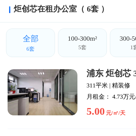
炬创芯在租办公室（ 6套 ）
全部
100-300m²
300-5
5套
1
6套
浦东 炬创芯 
311平米
|
精装修
月租金： 4.73万元
5.00
元/㎡/天