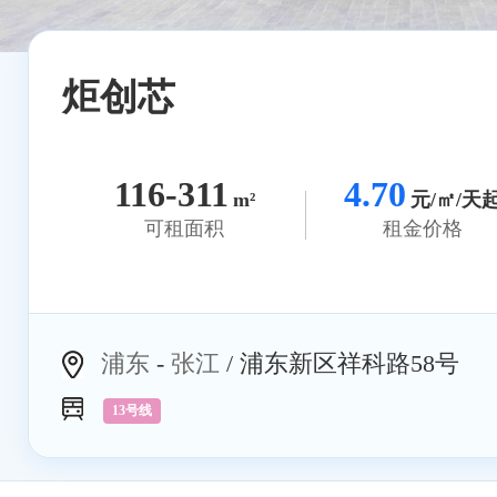
炬创芯
116-311
4.70
m²
元/㎡/天
可租面积
租金价格
浦东
-
张江
/ 浦东新区祥科路58号
13号线