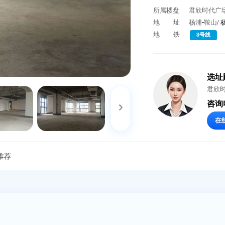
总 租 
所属楼
地
地
办公室推荐