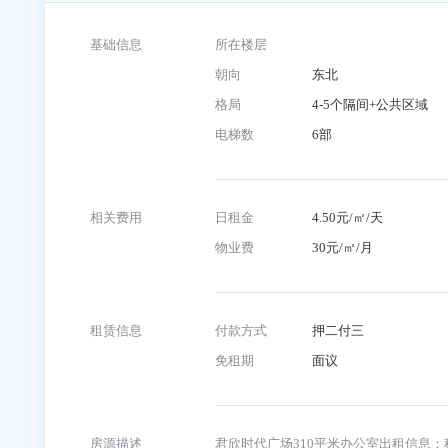
房源信息
基础信息
所在楼层
朝向
东北
格局
4-5个隔间+公
电梯数
6部
相关费用
日租金
4.50元/㎡/天
物业费
30元/㎡/月