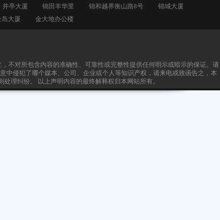
全
君欣时代广场
聚鑫金桥园
炬创芯
久裕商务楼
九亭中心
井亭大厦
锦田丰华里
锦和越界衡山路8号
金港大厦
金岛大厦
金大地办公楼