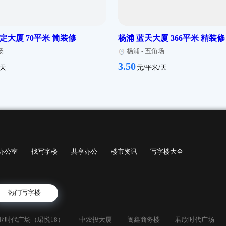
创邑SPACEI海上海 245平米 精装修
杨浦 创邑SPACE
浦
-
周家嘴
杨浦
-
周家嘴
3.50
元/平米/天
元/平米/天
 富庆国定大厦 70平米 简装修
杨浦 蓝天大厦 3
浦
-
五角场
杨浦
-
五角场