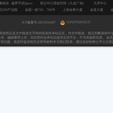
3.50
元/平米/天
元/平米/天
找办公室
找写字楼
共享办公
楼市资讯
写字楼大
热门写字楼
申亚时代广场（珺悦18）
中农投大厦
闿鑫商务楼
久事旅游 · 越界平武Space
碧云中心璟创空间（久金广场）
金皖399产业园
金园一路766、788号
上海金桥大厦