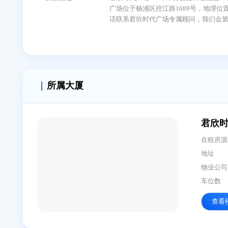
租赁信息
付款方式
押二付三
免租期
面议
房源描述
君欣时代广场310平米办公室出租
广场位于杨浦区控江路1689
话联系君欣时代广场专属顾问，
所属大厦