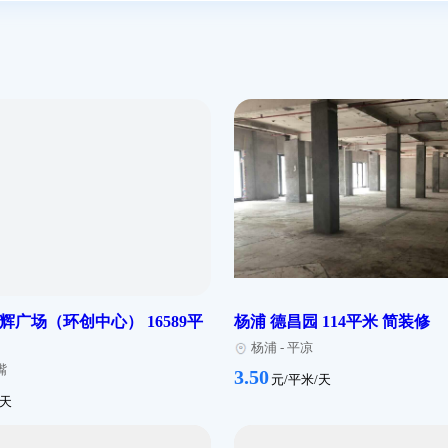
在租房源
5
个房源
地址
杨浦
-
鞍山
/杨浦区控江路1689号
物业公司
车位数
500个
查看楼盘