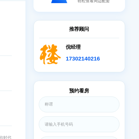
地图
轻松查看
推荐顾问
倪经理
173021402
预约看房