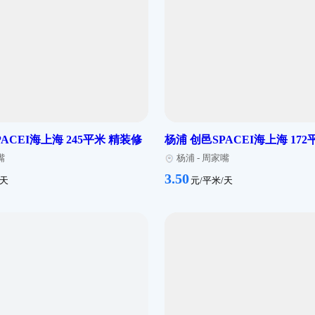
 宝龙旭辉广场（环创中心） 16589平
杨浦 德昌园 11
简装修
杨浦
-
平凉
浦
-
周家嘴
3.50
元/平米/天
元/平米/天