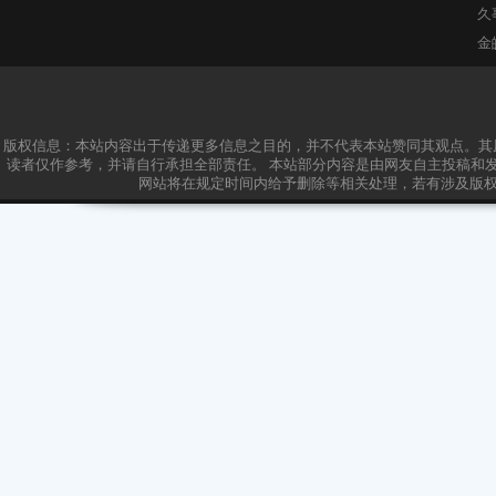
3.50
3.50
元/平米/天
办公选址上淘楼网，专业靠
谱！
17302140216