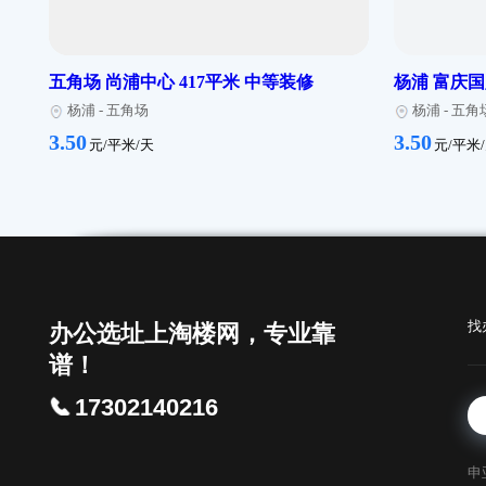
杨浦 上海室内纺织制品商贸大楼 220平米
杨浦 
简装修
杨
杨浦
-
平凉
3.50
3.50
元/平米/天
五角场 尚浦中心 417平米 中等装修
杨浦
杨浦
-
五角场
杨