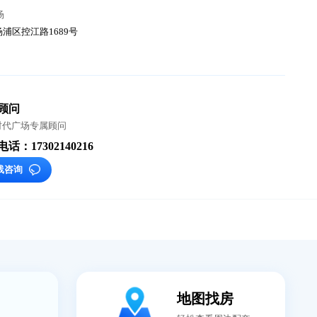
4.24
金
万元/月
盘
君欣时代广场
-
址
杨浦
鞍山
/ 杨浦区控江路1689号
铁
8号线
选址顾问
君欣时代广场专属顾问
咨询电话：17302140216
在线咨询