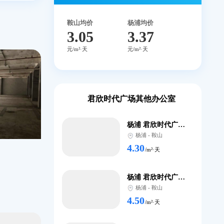
17302140
全国免费咨询
4.48
本楼盘
平均租金
元/m²·天
鞍山均价
杨浦均价
3.05
3.3
元/m²·天
元/m²·天
君欣时代广场其他