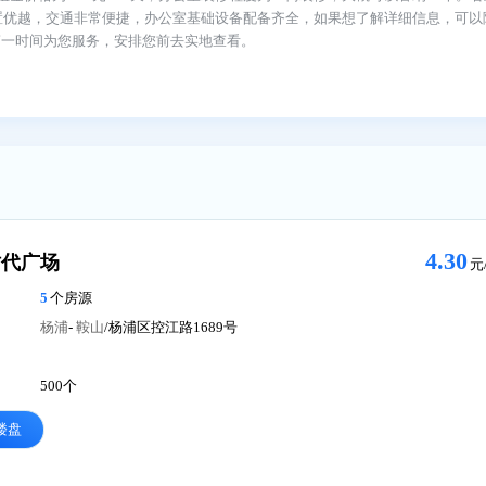
最短租期
24个月
看房时间
联系顾问，随时可看
信息：租金价格为4.50元/m²/天，办公室装修程度为：简装修，大概
号，地理位置优越，交通非常便捷，办公室基础设备配备齐全，如果想了
我们会第一时间为您服务，安排您前去实地查看。
君欣时代广场