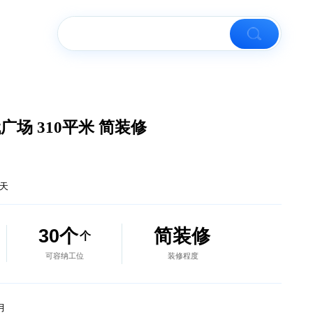
楼市资讯
 君欣时代广场 310平米 简装修
.50
元/m²/天
310
30个
简装修
㎡
个
建筑面积
可容纳工位
装修程度