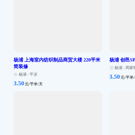
杨浦 岚亭园 920平米 简装修
杨浦
米 
杨浦
-
周家嘴
杨
3.50
元/平米/天
3.50