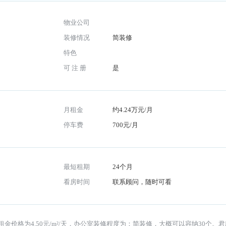
物业公司
装修情况
简装修
共区域
特色
可 注 册
是
月租金
约4.24万元/月
停车费
700元/月