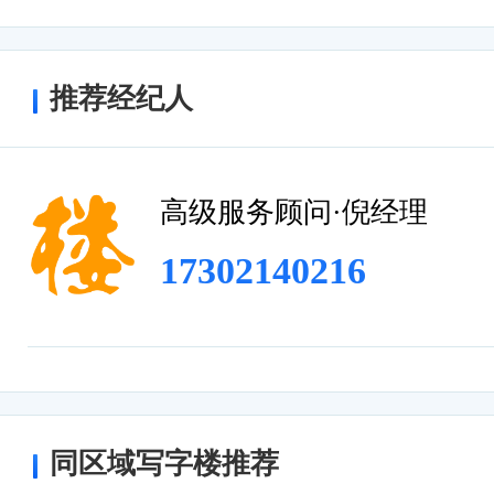
作场所。
便捷的交通网络
推荐经纪人
上海珈屹智谷科创中心交通便利，周边有
地铁9号线泗泾站，方便员工的通勤。此
为员工和访客提供了便捷的停车服务。
高级服务顾问·倪经理
总之，上海珈屹智谷科创中心作为一座高
17302140216
越。
同区域写字楼推荐