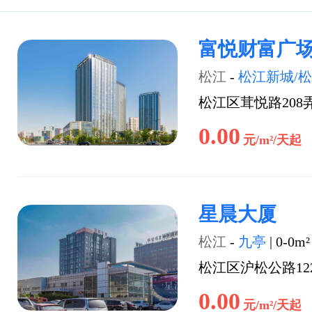
富悦财富广
松江
-
松江新城/
松江区茸悦路208
0.00
元/m²/天起
星晨大厦
松江
-
九亭
|
0-0m²
松江区沪松公路12
0.00
元/m²/天起