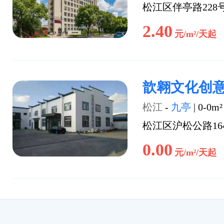
松江区伴亭路228
2.40
元/m²/天起
歆翱文化创
松江
-
九亭
|
0-0m²
松江区沪松公路16
0.00
元/m²/天起