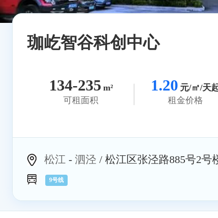
珈屹智谷科创中心
134-235
1.20
m²
元/㎡/天
可租面积
租金价格
松江
-
泗泾
/ 松江区张泾路885号2号
9号线