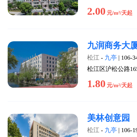
2.00
元/m²/天起
九润商务大
松江
-
九亭
|
106-3
松江区沪松公路16
1.80
元/m²/天起
美林创意园
松江
-
九亭
|
106-1