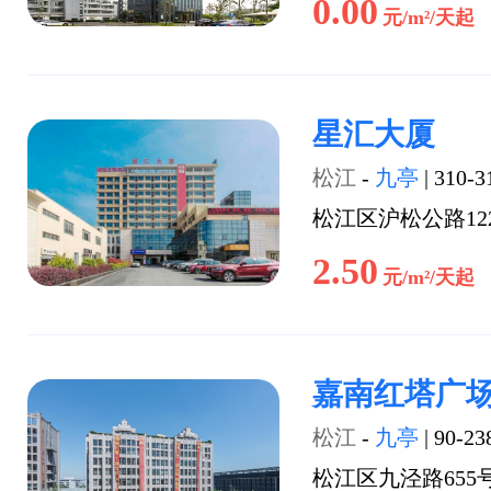
0.00
元/m²/天起
星汇大厦
松江
-
九亭
|
310-3
松江区沪松公路12
2.50
元/m²/天起
嘉南红塔广
松江
-
九亭
|
90-23
松江区九泾路655