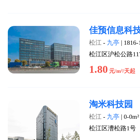
佳预信息科
松江
-
九亭
|
1816-
松江区沪松公路11
1.80
元/m²/天起
淘米科技园
松江
-
九亭
|
0-0m²
松江区漕松路1号