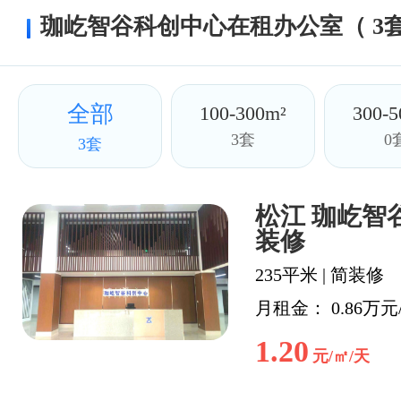
珈屹智谷科创中心在租办公室（ 3套
全部
100-300m²
300-5
3套
0
3套
松江 珈屹智谷
装修
235平米
|
简装修
月租金： 0.86万元
1.20
元/㎡/天