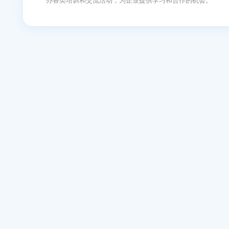
配套设施
上海淘米科技园写字楼周边配套设施完善，有多家餐
等休闲娱乐设施，为员工提供了一个舒适便捷的工作
创新孵化
上海淘米科技园写字楼是上海市重点扶持的高科技企
创业者提供专业的指导和支持，帮助他们实现创业梦
企业服务
上海淘米科技园写字楼提供一系列的企业服务，包括
办各类培训和交流活动，为企业提供学习和合作的机