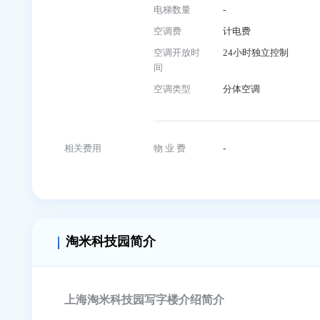
大厦地址
松江区漕松路1
入驻企业
-
建筑信息
竣工时间
-
电梯数量
-
空调费
计电费
空调开放时
24小时独立控
间
空调类型
分体空调
相关费用
物 业 费
-