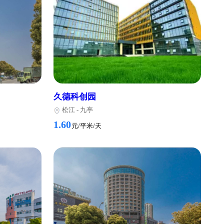
厦
嘉南红塔广场
松江
-
九亭
2.00
元/平米/天