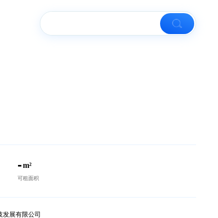
楼市资讯
米科技园
元/m²/天
0
-
个
m²
在租房源
可租面积