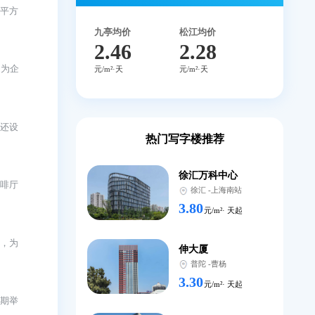
17302140
全国免费咨询
0.00
本楼盘
平均租金
元/m²·天
到100,000平方
九亭均价
松江均价
2.46
2.2
提供免费停车位，为企
元/m²·天
元/m²·天
公环境。写字楼内还设
热门写字楼推