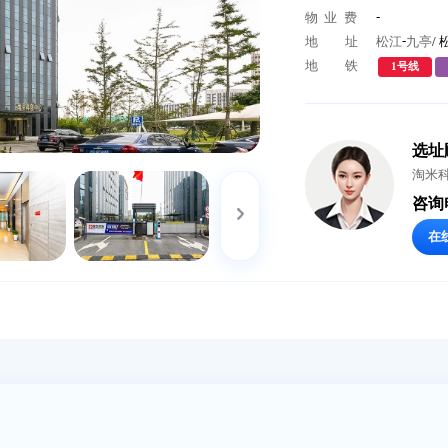
物业公
物 业 
地
地