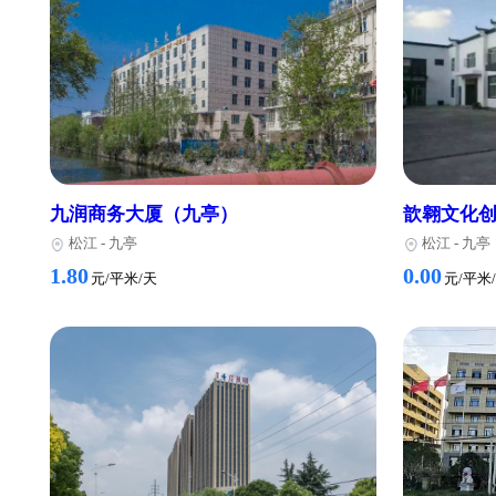
富悦财富广场
星晨
松江
-
松江新城/松江大学城
松
0.00
0.00
元/平米/天