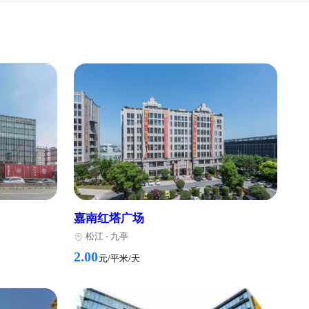
八元桥
浦东
-
2.53
元/
环球港
普陀
-
4.00
元/