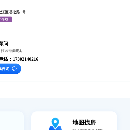
司
上海佳预科技发展有限公司
-
费
-
址
松江
九亭
/ 松江区漕松路1号
铁
1号线
5号线
选址顾问
淘米科技园招商电话
咨询电话：17302140216
在线咨询