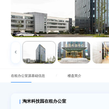
{/if}
/
在租办公室源
基础信息
楼盘简介