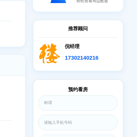
地图
轻松查看
装修
推荐顾问
倪经理
173021402
公司
预约看房