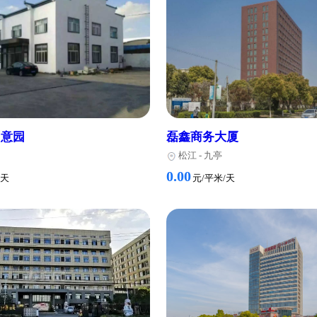
大厦
佳预信息科技大
江
-
九亭
松江
-
九亭
1.80
元/平米/天
元/平米/天