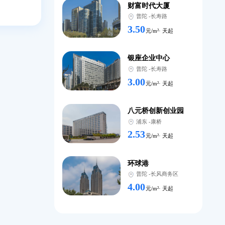
徐汇万
还设有健身房、咖啡厅
徐汇
-
3.80
元/
设有创业导师团队，为
伸大厦
普陀
-
3.30
元/
此外，写字楼还定期举
财富时
普陀
-
3.50
元/
银座企
普陀
-
3.00
元/