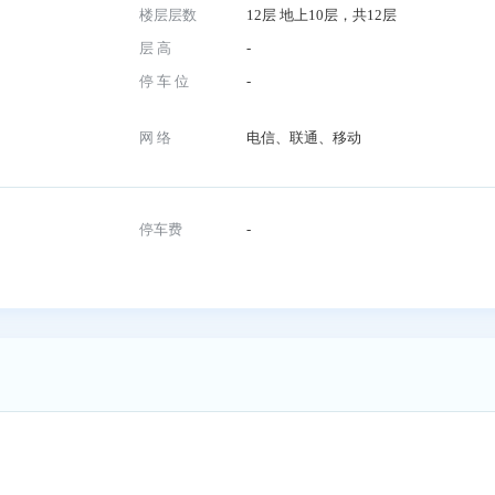
号
物业公司
上海佳预科技发展有限
建筑面积
77682m²
楼层层数
12层 地上10层，共12
层 高
-
制
停 车 位
-
网 络
电信、联通、移动
停车费
-