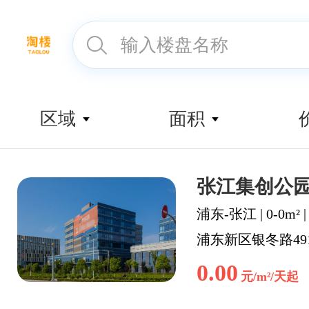
区域
面积
张江集创公
浦东
-
张江
|
0-0m²
浦东新区银冬路49
0.00
元/m²/天起